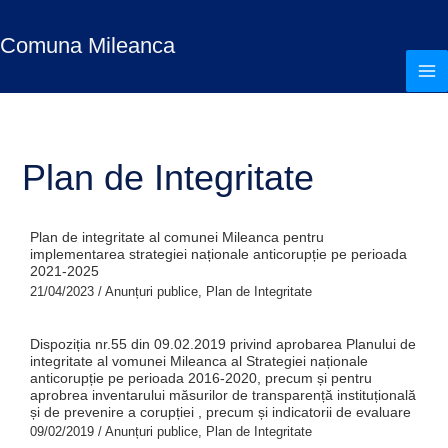
Treci
S
la
Comuna Mileanca
e
conținut
a
r
c
h
Plan de Integritate
Plan de integritate al comunei Mileanca pentru
implementarea strategiei naționale anticorupție pe perioada
2021-2025
21/04/2023
/
Anunțuri publice
,
Plan de Integritate
Dispoziția nr.55 din 09.02.2019 privind aprobarea Planului de
integritate al vomunei Mileanca al Strategiei naționale
anticorupție pe perioada 2016-2020, precum și pentru
aprobrea inventarului măsurilor de transparență instituțională
și de prevenire a corupției , precum și indicatorii de evaluare
09/02/2019
/
Anunțuri publice
,
Plan de Integritate