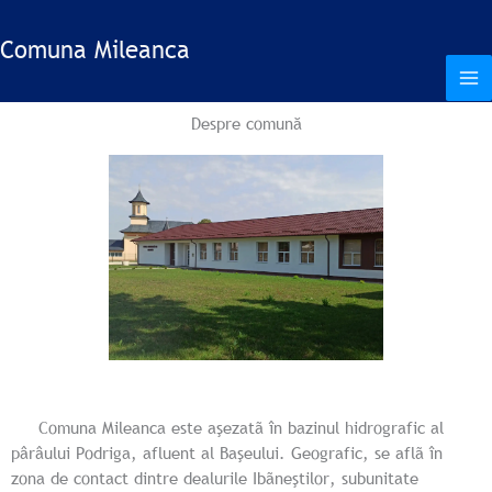
Treci
la
Comuna Mileanca
conținut
Despre comună
Comuna Mileanca este aşezatã în bazinul hidrografic al
pârâului Podriga, afluent al Başeului. Geografic, se aflã în
zona de contact dintre dealurile Ibãneştilor, subunitate