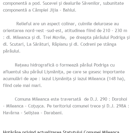
componentã a pod. Sucevei şi dealurile Sãvenilor, subunitate
componentã a Câmpiei Jijia – Bahlui.
Relieful are un aspect colinar, culmile deluroase au
orientarea nord-vest –sud-est, atitudinea fiind de 210 – 230 m
: dl. Mileanca şi dl. Trei Movile, pe dreapta pârâului Podriga şi
dl. Scutari, La Sãrãturi, Râpianu şi dl. Codreni pe stãnga
pârâului.
Reţeau hidrografică o formează pârâul Podriga cu
afluentul său pârâul Lişmăniţa, pe care se gasesc importante
acumulări de ape : iazul Lişmăniţa şi iazul Mileanca (148 ha),
fiind cele mai mari.
Comuna Mileanca este traversată de D.J. 290 : Dorohoi
– Mileanca – Coţuşca. Pe teritoriul comunei trece şi D.J. 298A :
Havârna – Seliştea – Darabani.
Hotărâre privind actualizarea Statutului Comunei Mileanca,