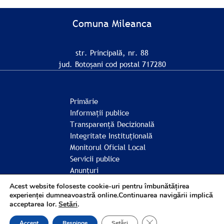
Comuna Mileanca
str. Principală, nr. 88
jud. Botoșani cod postal 717280
Primărie
Informații publice
Transparență Decizională
Integritate Instituțională
Monitorul Oficial Local
Servicii publice
Anunțuri
Comunitate
Acest website foloseste cookie-uri pentru îmbunătățirea
experienței dumneavoastră online.Continuarea navigării implică
acceptarea lor.
Setări
.
© Comuna Mileanca 2026
Close GDPR Cookie 
Accept
Respinge
Setări