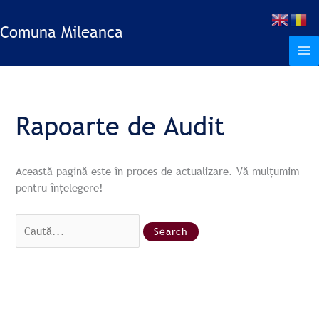
Treci
Search
S
la
for:
Comuna Mileanca
e
conținut
a
r
c
h
Rapoarte de Audit
Această pagină este în proces de actualizare. Vă mulțumim
pentru înțelegere!