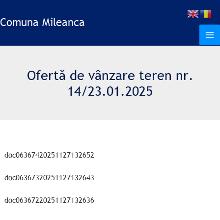
Treci
la
Comuna Mileanca
conținut
Ofertă de vânzare teren nr.
14/23.01.2025
doc06367420251127132652
doc06367320251127132643
doc06367220251127132636