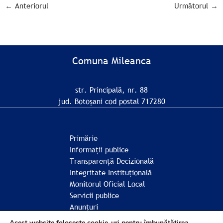
←
Anteriorul
Următorul
→
Comuna Mileanca
str. Principală, nr. 88
jud. Botoșani cod postal 717280
Primărie
Informații publice
Transparență Decizională
Integritate Instituțională
Monitorul Oficial Local
Servicii publice
Anunțuri
Comunitate
Acest website foloseste cookie-uri pentru îmbunătățirea